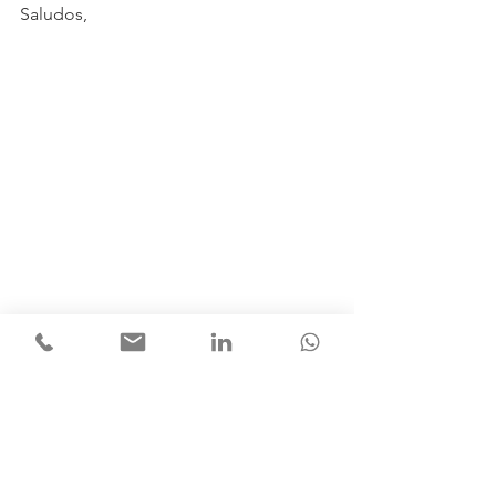
Saludos,
Lexikos 2021
Conexiones
Proceso Creativo
Comunicación Corporativa
Servicios Profesionales
Lexikos 2021