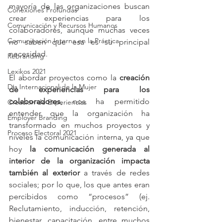
mayoría de las organizaciones buscan 
Conexiones Profundas
crear experiencias para los 
Comunicación y Recursos Humanos
colaboradores, aunque muchas veces 
Comunicación Interna en la Práctica
no saben que esa es su principal 
necesidad.
Rebranding
Lexikos 2021
El abordar proyectos como la 
creación 
Día Internacional de la Mujer
de experiencias para los 
colaboradores
, nos ha permitido 
Creación de Experiencias
entender que la organización ha 
Employer Branding
transformado en muchos proyectos y 
Proceso Electoral 2021
niveles la comunicación interna, ya que 
hoy 
la comunicación generada al 
interior de la organización impacta 
también al exterior
 a través de redes 
sociales; por lo que, los que antes eran 
percibidos como “procesos” (ej. 
Reclutamiento, inducción, retención, 
bienestar, capacitación, entre muchos 