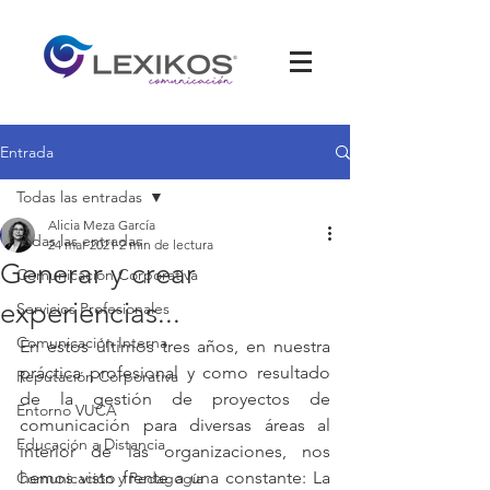
Entrada
Todas las entradas
Alicia Meza García
Todas las entradas
24 mar 2021
2 min de lectura
Generar y crear
Comunicación Corporativa
experiencias...
Servicios Profesionales
Comunicación Interna
En estos últimos tres años, en nuestra 
práctica profesional y como resultado 
Reputación Corporativa
de la gestión de proyectos de 
Entorno VUCA
comunicación para diversas áreas al 
Educación a Distancia
interior de las organizaciones, nos 
hemos visto frente a una constante: La 
Comunicación y Pedagogía