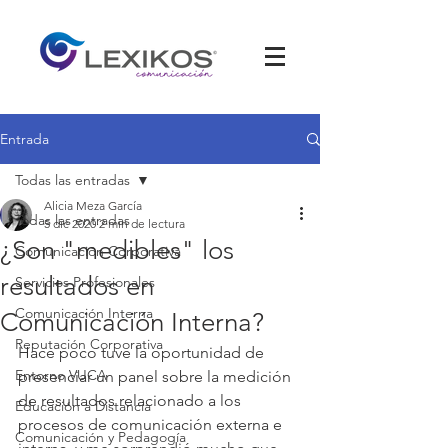
Entrada
Todas las entradas
Alicia Meza García
Todas las entradas
5 dic 2020
2 min de lectura
¿Son "medibles" los
Comunicación Corporativa
resultados en
Servicios Profesionales
Comunicación Interna
Comunicación Interna?
Reputación Corporativa
Hace poco tuve la oportunidad de 
Entorno VUCA
presenciar un panel sobre la medición 
de resultados relacionado a los 
Educación a Distancia
procesos de comunicación externa e 
Comunicación y Pedagogía