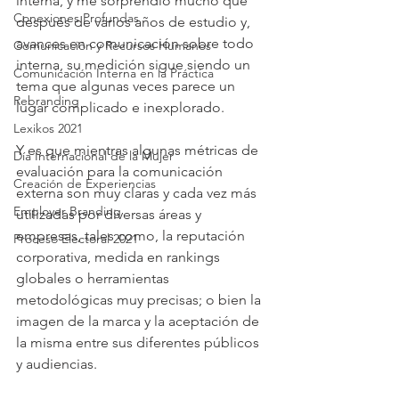
interna, y me sorprendió mucho que 
Conexiones Profundas
después de varios años de estudio y, 
avances en comunicación sobre todo 
Comunicación y Recursos Humanos
interna, su medición sigue siendo un 
Comunicación Interna en la Práctica
tema que algunas veces parece un 
Rebranding
lugar complicado e inexplorado.
Lexikos 2021
Y es que mientras algunas métricas de 
Día Internacional de la Mujer
evaluación para la comunicación 
Creación de Experiencias
externa son muy claras y cada vez más 
Employer Branding
utilizadas por diversas áreas y 
empresas, tales como, la reputación 
Proceso Electoral 2021
corporativa, medida en rankings 
globales o herramientas 
metodológicas muy precisas; o bien la 
imagen de la marca y la aceptación de 
la misma entre sus diferentes públicos 
y audiencias.