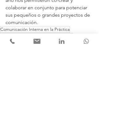
año nos permitieron co-crear y 
colaborar en conjunto para potenciar 
sus pequeños o grandes proyectos de 
comunicación.
Comunicación Interna en la Práctica
Medición de la Comunicación Interna
Reputación Corporativa
Comunicación Corporativa
Comunicación Interna en la Práctica
Ver todo
Entradas recientes