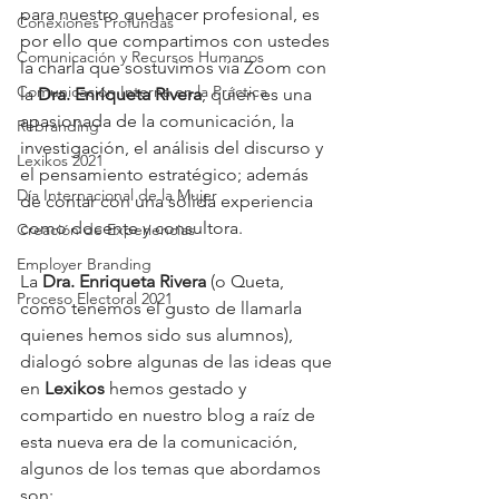
para nuestro quehacer profesional, es 
Conexiones Profundas
por ello que compartimos con ustedes 
Comunicación y Recursos Humanos
la charla que sostuvimos vía Zoom con 
Comunicación Interna en la Práctica
la 
Dra. Enriqueta Rivera
, quien es una 
apasionada de la comunicación, la 
Rebranding
investigación, el análisis del discurso y 
Lexikos 2021
el pensamiento estratégico; además 
Día Internacional de la Mujer
de contar con una sólida experiencia 
como docente y consultora.
Creación de Experiencias
Employer Branding
La 
Dra. Enriqueta Rivera
 (o Queta, 
Proceso Electoral 2021
como tenemos el gusto de llamarla 
quienes hemos sido sus alumnos), 
dialogó sobre algunas de las ideas que 
en 
Lexikos
 hemos gestado y 
compartido en nuestro blog a raíz de 
esta nueva era de la comunicación, 
algunos de los temas que abordamos 
son: