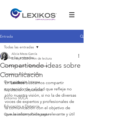
Entrada
Todas las entradas
Alicia Meza García
Todas las entradas
23 sept 2020
2 min de lectura
Compartiendo ideas sobre
Comunicación Corporativa
Comunicación
Servicios Profesionales
Comunicación Interna
En 
Lexikos
 buscamos compartir 
contenido de calidad que refleje no 
Reputación Corporativa
sólo nuestra visión, si no la de diversas 
Entorno VUCA
voces de expertos y profesionales de 
Educación a Distancia
la comunicación con el objetivo de 
que la información sea relevante y útil 
Comunicación y Pedagogía